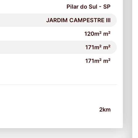
Pilar do Sul - SP
JARDIM CAMPESTRE III
120m² m²
171m² m²
171m² m²
2km