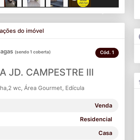
Next
ações do imóvel
vagas
(sendo 1 coberta)
Cód.
1
A JD. CAMPESTRE III
nha,2 wc, Área Gourmet, Edícula
Venda
Residencial
Casa