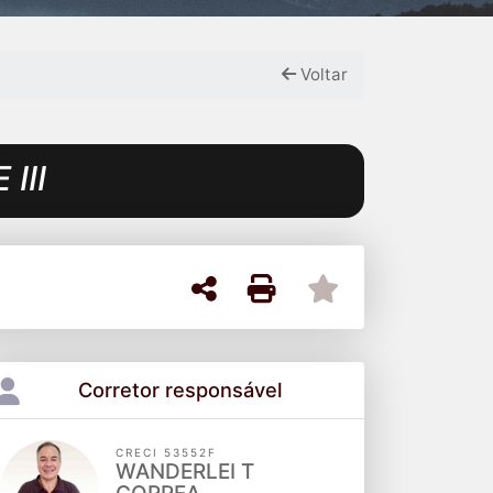
Voltar
III
Corretor responsável
CRECI 53552F
WANDERLEI T