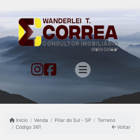
Início
Venda
Pilar do Sul - SP
Terreno
Código 361
Voltar