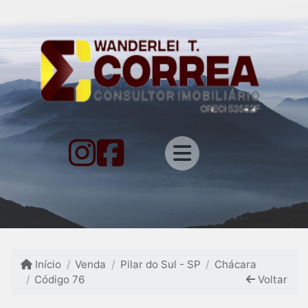
Início
Venda
Pilar do Sul - SP
Chácara
Código 76
Voltar