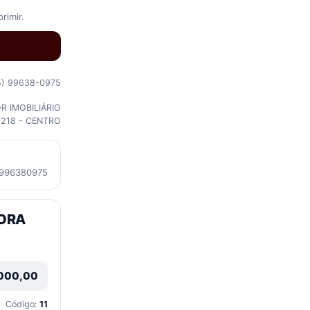
rimir.
5) 99638-0975
 IMOBILIÁRIO
, 218 - CENTRO
996380975
PORA
000,00
Código:
11