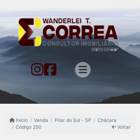
Início
Venda
Pilar do Sul - SP
Chácara
Código 250
Voltar