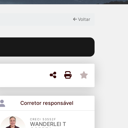
Voltar
Corretor responsável
CRECI 53552F
WANDERLEI T